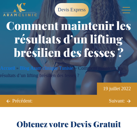
Skip
Devis Express
to
content
Comment maintenir les
résultats d’un lifting
brésilien des fesses ?
Accueil
»
Blog Aram clinique Tunisie
»
Comment maintenir les
résultats d’un lifting brésilien des fesses ?
Navigation
19 juillet 2022
de
Précédent:
Suivant:
l’article
Obtenez votre Devis Gratuit