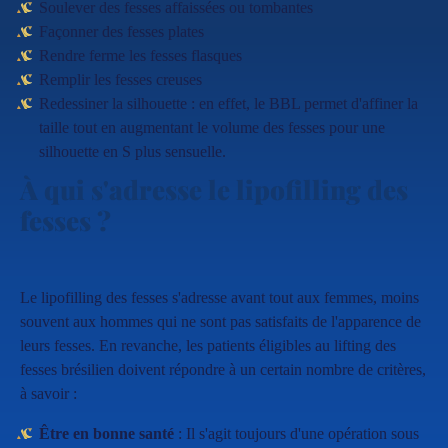
Soulever des fesses affaissées ou tombantes
Façonner des fesses plates
Rendre ferme les fesses flasques
Remplir les fesses creuses
Redessiner la silhouette : en effet, le BBL permet d'affiner la
taille tout en augmentant le volume des fesses pour une
silhouette en S plus sensuelle.
À qui s'adresse le lipofilling des
fesses ?
Le lipofilling des fesses s'adresse avant tout aux femmes, moins
souvent aux hommes qui ne sont pas satisfaits de l'apparence de
leurs fesses. En revanche, les patients éligibles au lifting des
fesses brésilien doivent répondre à un certain nombre de critères,
à savoir :
Être en bonne santé
: Il s'agit toujours d'une opération sous