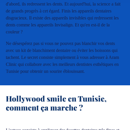
d'abord, ils redressent les dents. Et aujourd'hui, la science a fait
de grands progrès à cet égard. Finis les appareils dentaires
disgracieux. Il existe des appareils invisibles qui redressent les
dents comme les appareils Invisalign. Et qu'en est-il de la
couleur ?
Ne désespérez pas si vous ne pouvez pas blanchir vos dents
avec un kit de blanchiment dentaire ou éviter les boissons qui
tachent. Le secret consiste simplement à vous adresser à Aram
Clinic qui collabore avec les meilleurs dentistes esthétiques en
Tunisie pour obtenir un sourire éblouissant.
Hollywood smile en Tunisie,
comment ça marche ?