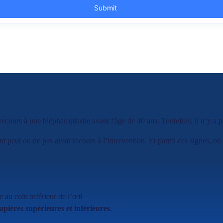
ire une blépharoplastie ?
 recours à une blépharoplastie avant l'âge de 40 ans. Toutefois, il n’y a 
nt peut ou ne pas avoir recours à l’intervention. Et parmi ces signes, on
 au coin inférieur de l’œil
upières supérieures et inférieures
.