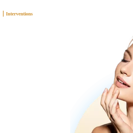
Interventions
Chirurgiens
Cliniques
Blo
 Tunisie :
e du regard