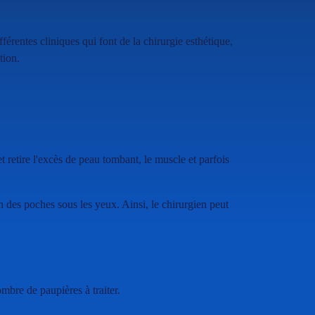
férentes cliniques qui font de la chirurgie esthétique,
tion.
et retire l'excès de peau tombant, le muscle et parfois
on des poches sous les yeux. Ainsi, le chirurgien peut
mbre de paupières à traiter.