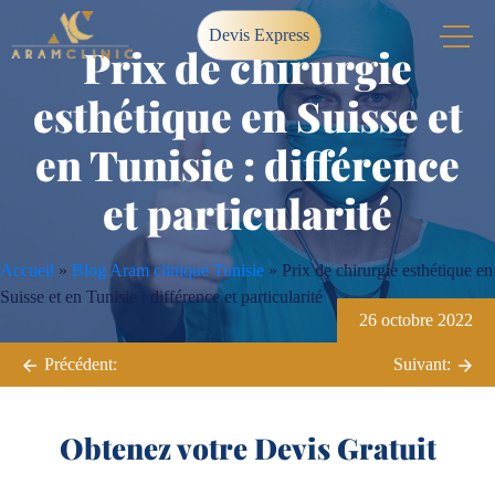
Skip
Devis Express
to
Prix de chirurgie
content
esthétique en Suisse et
en Tunisie : différence
et particularité
Accueil
»
Blog Aram clinique Tunisie
»
Prix de chirurgie esthétique en
Suisse et en Tunisie : différence et particularité
26 octobre 2022
Navigation
Précédent:
Suivant:
de
l’article
Obtenez votre Devis Gratuit